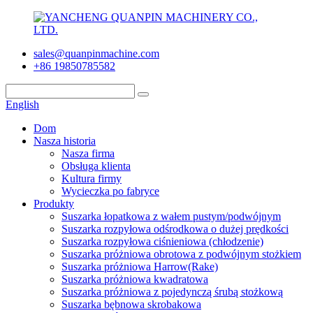
sales@quanpinmachine.com
+86 19850785582
English
Dom
Nasza historia
Nasza firma
Obsługa klienta
Kultura firmy
Wycieczka po fabryce
Produkty
Suszarka łopatkowa z wałem pustym/podwójnym
Suszarka rozpyłowa odśrodkowa o dużej prędkości
Suszarka rozpyłowa ciśnieniowa (chłodzenie)
Suszarka próżniowa obrotowa z podwójnym stożkiem
Suszarka próżniowa Harrow(Rake)
Suszarka próżniowa kwadratowa
Suszarka próżniowa z pojedynczą śrubą stożkową
Suszarka bębnowa skrobakowa